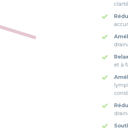
clarté mentale.
Réduction des
accumulations de fl
Amélioration d
drainage lymphatiq
Relaxation Prof
et à favoriser un é
Amélioration de l
lymphatique, ce 
constante.
Réduction de la C
drainage lymphatiqu
Soutien en Post-