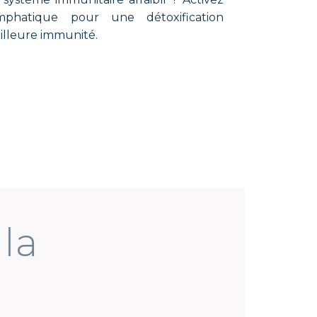
mphatique pour une détoxification
illeure immunité.
rs la