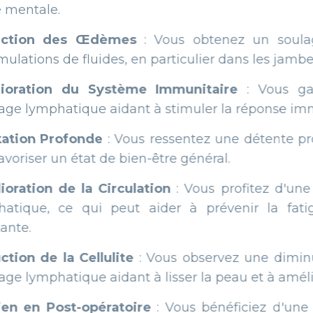
 Œdèmes
: Vous obtenez un soulagement des 
uides, en particulier dans les jambes, les bras et 
u Système Immunitaire
: Vous gagnez en défe
ue aidant à stimuler la réponse immunitaire de 
onde
: Vous ressentez une détente profonde qui aid
tat de bien-être général.
a Circulation
: Vous profitez d'une meilleure ci
qui peut aider à prévenir la fatigue et à ma
ellulite
: Vous observez une diminution de l'aspe
e aidant à lisser la peau et à améliorer sa textur
opératoire
: Vous bénéficiez d'une récupération