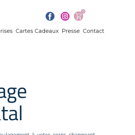
0
rises
Cartes Cadeaux
Presse
Contact
age
tal
soulagement à votre corps changeant