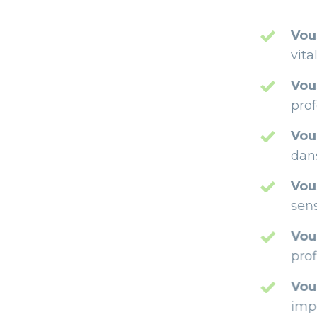
Vous êtes nature
vitalité retrouvée 
Vous avez une circ
profondeur.
Vous retrouvez de
dans les mouveme
Vous êtes débarra
sensation de légèr
Vous vivez sans 
profitant pleinemen
Vous profitez d’
important.