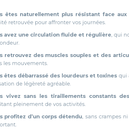
llement plus résistant face aux agressions ex
pour affronter vos journées.
ulation fluide et régulière
, qui nourrit vos mus
s muscles souples et des articulations libres
,
nts.
ssé des lourdeurs et toxines
qui alourdissaient
eté agréable.
les tiraillements constants des lombalgies 
t de vos activités.
un corps détendu
, sans crampes ni courbatures, 