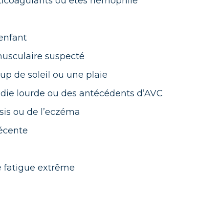
ticoagulants ou êtes hémophile
 enfant
usculaire suspecté
up de soleil ou une plaie
adie lourde ou des antécédents d’AVC
asis ou de l’eczéma
récente
e fatigue extrême