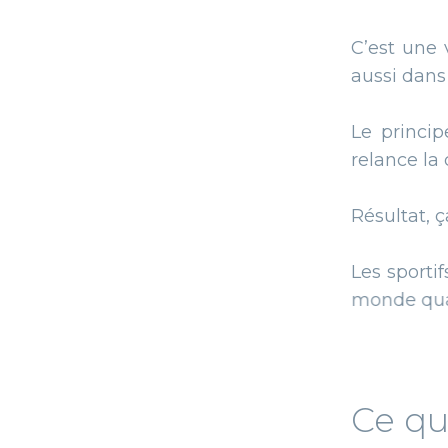
C’est une vieille méthode
aussi dans la Grèce antiq
Le principe est simple :
relance la circulation.
Résultat, ça aide le corps 
Les sportifs adorent parce
monde quand les douleurs
Ce que vous 